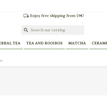
local_shipping
Enjoy free shipping from 59€!
search
ERBAL TEA
TEA AND ROOIBOS
MATCHA
CERAM