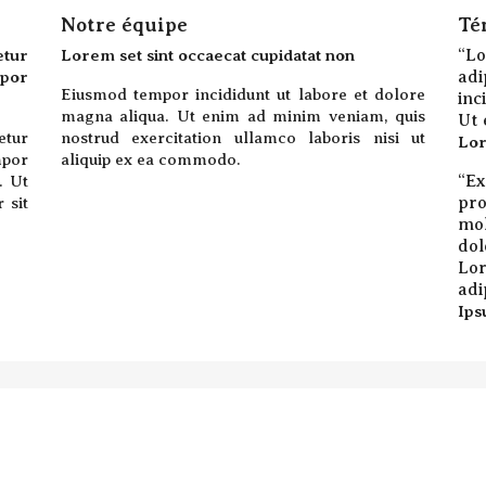
Notre équipe
Té
“
Lo
tur
Lorem set sint occaecat cupidatat non
ad
por
Eiusmod tempor incididunt ut labore et dolore
inc
magna aliqua. Ut enim ad minim veniam, quis
Ut 
tur
nostrud exercitation ullamco laboris nisi ut
Lor
por
aliquip ex ea commodo.
“
Ex
. Ut
pro
 sit
mo
dol
Lo
adi
Ips