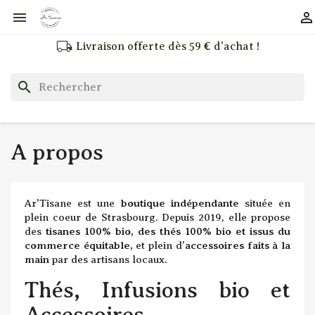


local_shipping
Livraison offerte dès 59 € d'achat !
search
A propos
Ar'Tisane est une
boutique indépendante
située en
plein coeur de Strasbourg. Depuis 2019, elle propose
des
tisanes 100% bio, des thés 100% bio et issus du
commerce équitable,
et plein d'
accessoires faits à la
main
par des artisans locaux
.
Thés, Infusions bio et
Accessoires