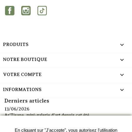
Facebook
Instagram
TikTok

PRODUITS

NOTRE BOUTIQUE

VOTRE COMPTE
keyboard_arrow_down
INFORMATIONS
Derniers articles
13/06/2026
Ar'Tisane, mini-galerie d'art depuis cet été
13/06/2026
Alerte canicule : découvrez mes thés glacés à emporter à
En cliquant sur "J'accepte", vous autorisez l'utilisation