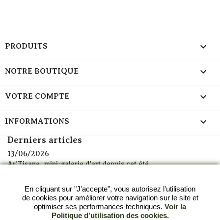

PRODUITS

NOTRE BOUTIQUE

VOTRE COMPTE
keyboard_arrow_down
INFORMATIONS
Derniers articles
13/06/2026
Ar'Tisane, mini-galerie d'art depuis cet été
13/06/2026
Alerte canicule : découvrez mes thés glacés à emporter à
En cliquant sur "J'accepte", vous autorisez l'utilisation
Strasbourg
de cookies pour améliorer votre navigation sur le site et
optimiser ses performances techniques.
Voir la
05/11/2025
Politique d'utilisation des cookies.
Les calendriers de l’Avent 2025 sont arrivés chez Ar’Tisane