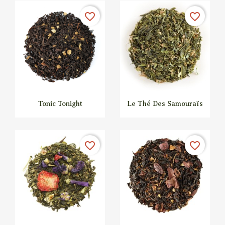
favorite_border
favorite_border
Tonic Tonight
Le Thé Des Samouraïs


Aperçu rapide
Aperçu rapide
favorite_border
favorite_border