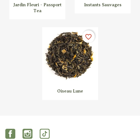
Jardin Fleuri - Passport
Instants Sauvages
Tea


Aperçu rapide
Aperçu rapide
favorite_border
Oiseau Lune

Aperçu rapide
Facebook
Instagram
TikTok