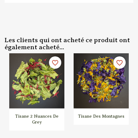
Les clients qui ont acheté ce produit ont
également acheté...
favorite_border
favorite_border
Tisane 2 Nuances De
Tisane Des Montagnes
Grey


Aperçu rapide
Aperçu rapide