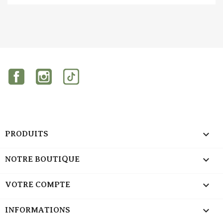
Facebook
Instagram
TikTok

PRODUITS

NOTRE BOUTIQUE

VOTRE COMPTE
keyboard_arrow_down
INFORMATIONS