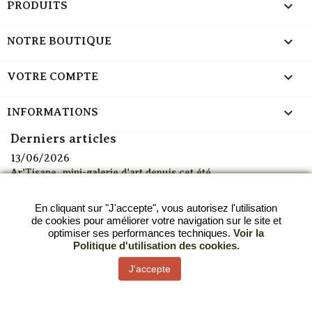

PRODUITS

NOTRE BOUTIQUE

VOTRE COMPTE
keyboard_arrow_down
INFORMATIONS
Derniers articles
13/06/2026
Ar'Tisane, mini-galerie d'art depuis cet été
13/06/2026
Alerte canicule : découvrez mes thés glacés à emporter à
En cliquant sur "J'accepte", vous autorisez l'utilisation
Strasbourg
de cookies pour améliorer votre navigation sur le site et
optimiser ses performances techniques.
Voir la
05/11/2025
Politique d'utilisation des cookies.
Les calendriers de l’Avent 2025 sont arrivés chez Ar’Tisane
J'accepte
Tous les articles
© 2026 - Ar-tisane.fr