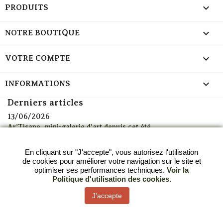

PRODUITS

NOTRE BOUTIQUE

VOTRE COMPTE
keyboard_arrow_down
INFORMATIONS
Derniers articles
13/06/2026
Ar'Tisane, mini-galerie d'art depuis cet été
13/06/2026
Alerte canicule : découvrez mes thés glacés à emporter à
En cliquant sur "J'accepte", vous autorisez l'utilisation
Strasbourg
de cookies pour améliorer votre navigation sur le site et
optimiser ses performances techniques.
Voir la
05/11/2025
Politique d'utilisation des cookies.
Les calendriers de l’Avent 2025 sont arrivés chez Ar’Tisane
J'accepte
Tous les articles
© 2026 - Ar-tisane.fr